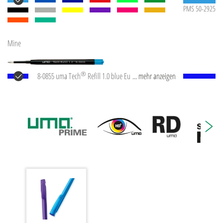
PMS 50-2925
Mine
®
8-0855 uma Tech
Refill 1.0 blue Europäische
... mehr anzeigen
Kunststoff-Großraummine mit weißem oder
schwarzem Kunststoffrohr, Neusilberspitze und
Wolfram-Karbid-Kugel (1,0 mm). Schreibleistung: ca.
4.500 m. Deutsche Schreibpaste nach ISO-Norm. Die
uma Tech Refill 1.0 vermittelt ein angenehmes und
weiches Schreibgefühl.