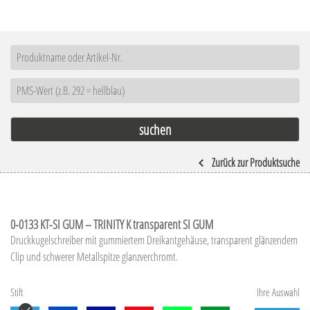
Zurück zur Produktsuche
0-0133 KT-SI GUM – TRINITY K transparent SI GUM
Druckkugelschreiber mit gummiertem Dreikantgehäuse, transparent glänzendem
Clip und schwerer Metallspitze glanzverchromt.
Stift
Ihre Auswahl